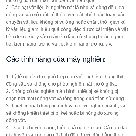
thương tích cá nhân, an toàn và hiệu quả.
3. Các hạt vật liệu bị nghiền nát là nhỏ và đồng đều, da
động vật và mô ruột có thể được cắt nhỏ hoàn toàn, vận
chuyển vật liệu không bị vướng hoặc chặn, thời gian xử
lý vật liệu giảm, hiệu quả công việc được cải thiện và vật
liệu được xử lý vào máy ép dầu mà không bị tắc nghẽn,
tiết kiệm năng lượng và tiết kiệm năng lượng, v.v.
Các tính năng của máy nghiền:
1. Tỷ lệ nghiền lớn phù hợp cho việc nghiền chung thịt
động vật, và không cho phép nghiền nát thô ở giữa.
2. Không có tắc nghẽn màn hình, thiết bị sẽ không bị
chặn bởi máu động vật và lông trong quá trình sử dụng.
3. Thiết bị hoạt động ổn định và có lực nghiền mạnh, và
sẽ không khiến thiết bị bị kẹt hoặc bị hỏng do xương
động vật.
4. Dao di chuyển nặng, hiệu quả nghiền cao. Cả con dao
di chuyển và con dao cố định đều được đúc bằng thép