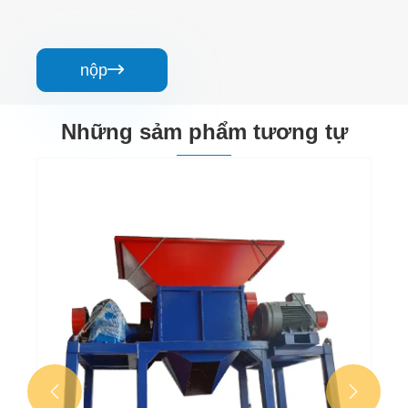
nộp

Những sảm phẩm tương tự

