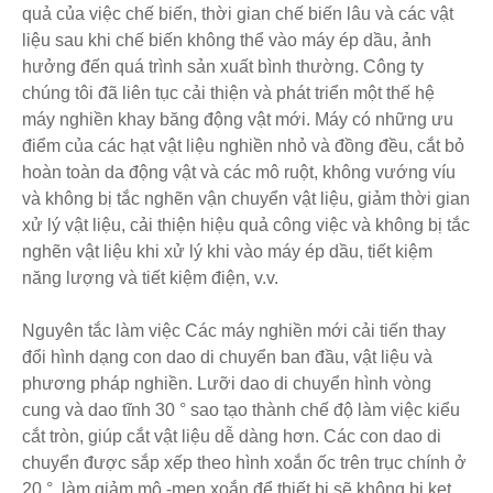
quả của việc chế biến, thời gian chế biến lâu và các vật
liệu sau khi chế biến không thể vào máy ép dầu, ảnh
hưởng đến quá trình sản xuất bình thường. Công ty
chúng tôi đã liên tục cải thiện và phát triển một thế hệ
máy nghiền khay băng động vật mới. Máy có những ưu
điểm của các hạt vật liệu nghiền nhỏ và đồng đều, cắt bỏ
hoàn toàn da động vật và các mô ruột, không vướng víu
và không bị tắc nghẽn vận chuyển vật liệu, giảm thời gian
xử lý vật liệu, cải thiện hiệu quả công việc và không bị tắc
nghẽn vật liệu khi xử lý khi vào máy ép dầu, tiết kiệm
năng lượng và tiết kiệm điện, v.v.
Nguyên tắc làm việc Các máy nghiền mới cải tiến thay
đổi hình dạng con dao di chuyển ban đầu, vật liệu và
phương pháp nghiền. Lưỡi dao di chuyển hình vòng
cung và dao tĩnh 30 ° sao tạo thành chế độ làm việc kiểu
cắt tròn, giúp cắt vật liệu dễ dàng hơn. Các con dao di
chuyển được sắp xếp theo hình xoắn ốc trên trục chính ở
20 °, làm giảm mô -men xoắn để thiết bị sẽ không bị kẹt.