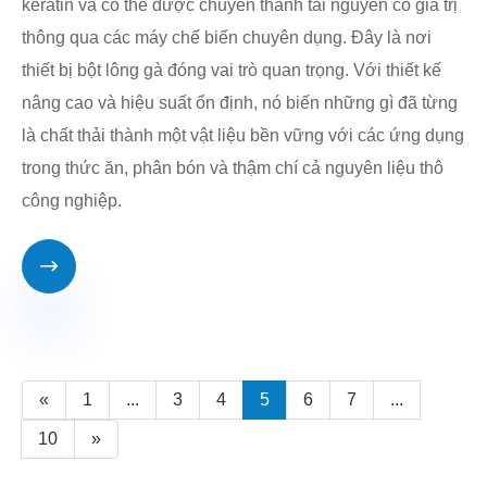
keratin và có thể được chuyển thành tài nguyên có giá trị
thông qua các máy chế biến chuyên dụng. Đây là nơi
thiết bị bột lông gà đóng vai trò quan trọng. Với thiết kế
nâng cao và hiệu suất ổn định, nó biến những gì đã từng
là chất thải thành một vật liệu bền vững với các ứng dụng
trong thức ăn, phân bón và thậm chí cả nguyên liệu thô
công nghiệp.

«
1
...
3
4
5
6
7
...
10
»