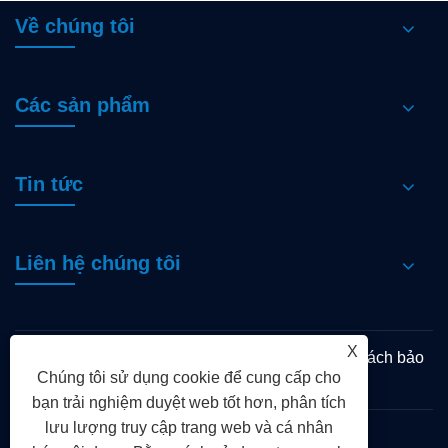
Về chúng tôi
Các sản phẩm
Tin tức
Liên hệ chúng tôi
X
Links
Sitemap
RSS
XML
Chính sách bảo
Chúng tôi sử dụng cookie để cung cấp cho
mật
bạn trải nghiệm duyệt web tốt hơn, phân tích
lưu lượng truy cập trang web và cá nhân