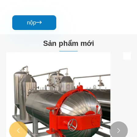
nộp

Sản phẩm mới

