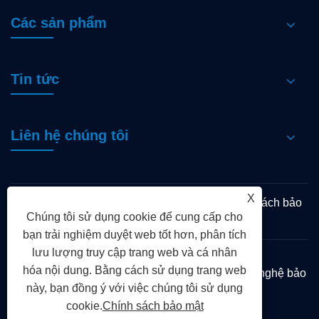
Các sản phẩm
Tin tức
Liên hệ chúng tôi
X
Links
Sitemap
RSS
XML
Chính sách bảo
Chúng tôi sử dụng cookie để cung cấp cho
mật
bạn trải nghiệm duyệt web tốt hơn, phân tích
lưu lượng truy cập trang web và cá nhân
hóa nội dung. Bằng cách sử dụng trang web
Bản quyền © 2024 Shandong Chengming Công nghệ bảo
này, bạn đồng ý với việc chúng tôi sử dụng
vệ môi trường, Ltd. Tất cả các quyền.
cookie.
Chính sách bảo mật