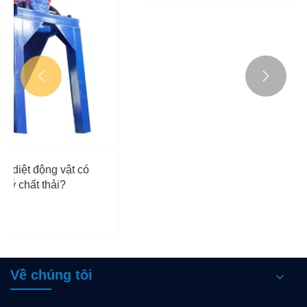


Làm thế nào để một máy nghiền xương
động vật hoạt động?
Xem thêm >>
Về chúng tôi